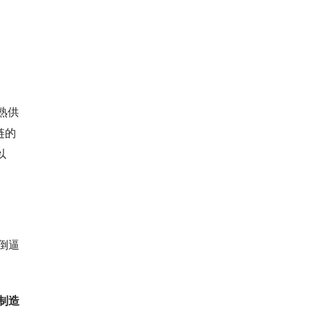
熟供
链的
以
倒逼
制造