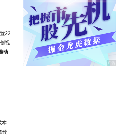
置22
首创视
推动
成本
驾驶