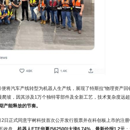
月便将汽车产线转型为机器人生产线，展现了特斯拉“物理资产回
将缓慢爬坡，因其涉及1万个独特零部件及全新工艺，技术复杂度远
期产能释放的节奏。
月2日正式同意宇树科技首次公开发行股票并在科创板上市的注册
五收盘，
机器人ETF华夏(562500)大涨6.74%，最新价报1.2元
；