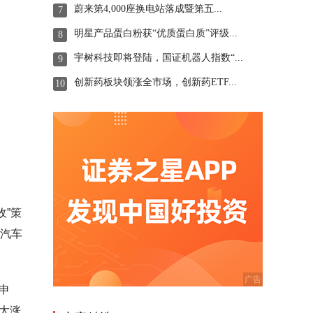
蔚来第4,000座换电站落成暨第五...
7
明星产品蛋白粉获“优质蛋白质”评级...
8
宇树科技即将登陆，国证机器人指数“...
9
创新药板块领涨全市场，创新药ETF...
10
收”策
超汽车
申
大涨