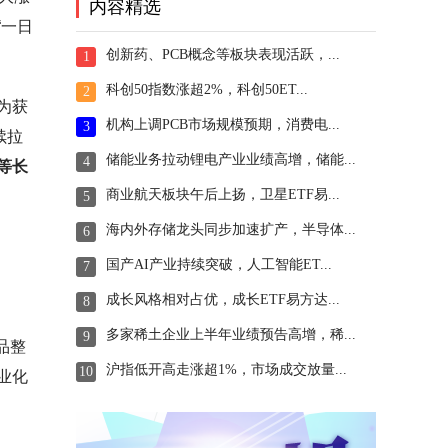
内容精选
“一日
创新药、PCB概念等板块表现活跃，...
1
科创50指数涨超2%，科创50ET...
2
为获
机构上调PCB市场规模预期，消费电...
3
续拉
储能业务拉动锂电产业业绩高增，储能...
4
等长
商业航天板块午后上扬，卫星ETF易...
5
海内外存储龙头同步加速扩产，半导体...
6
国产AI产业持续突破，人工智能ET...
7
成长风格相对占优，成长ETF易方达...
8
多家稀土企业上半年业绩预告高增，稀...
9
品整
沪指低开高走涨超1%，市场成交放量...
10
业化