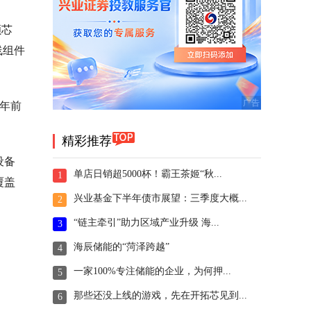
颗芯
线组件
8年前
精彩推荐
设备
单店日销超5000杯！霸王茶姬“秋...
1
覆盖
兴业基金下半年债市展望：三季度大概...
2
“链主牵引”助力区域产业升级 海...
3
海辰储能的“菏泽跨越”
4
一家100%专注储能的企业，为何押...
5
那些还没上线的游戏，先在开拓芯见到...
6