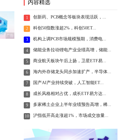
内容精选
创新药、PCB概念等板块表现活跃，...
1
科创50指数涨超2%，科创50ET...
2
广告
机构上调PCB市场规模预期，消费电...
3
储能业务拉动锂电产业业绩高增，储能...
4
商业航天板块午后上扬，卫星ETF易...
5
海内外存储龙头同步加速扩产，半导体...
6
国产AI产业持续突破，人工智能ET...
7
成长风格相对占优，成长ETF易方达...
8
多家稀土企业上半年业绩预告高增，稀...
9
沪指低开高走涨超1%，市场成交放量...
10