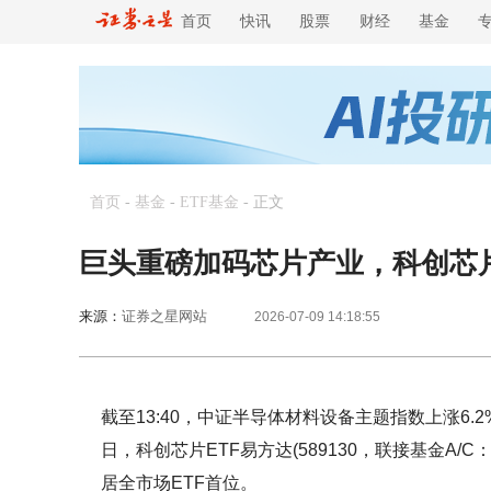
首页
快讯
股票
财经
基金
首页
-
基金
-
ETF基金
-
正文
巨头重磅加码芯片产业，科创芯片E
来源：
证券之星网站
2026-07-09 14:18:55
截至13:40，中证半导体材料设备主题指数上涨6.
日，科创芯片ETF易方达(589130，联接基金A/C：
居全市场ETF首位。