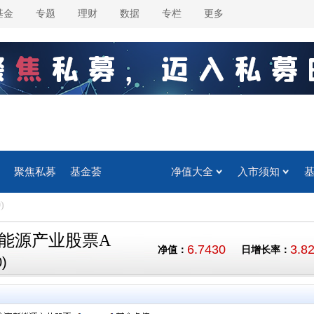
基金
专题
理财
数据
专栏
更多
聚焦私募
基金荟
净值大全
入市须知
)
能源产业股票A
6.7430
3.8
净值：
日增长率：
)