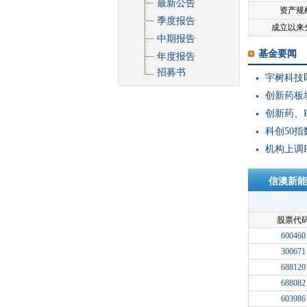
最新公告
资产规
季度报告
成立以来
中期报告
基金要闻
年度报告
招募书
宇树科技
创新药板块
创新药、P
科创50指
机构上调P
信澳新能
股票代
600460
300671
688120
688082
603986