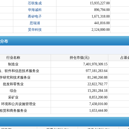
芯联集成
15,935,227.00
华海诚科
896,794.00
甬矽电子
1,671,318.00
思瑞浦
441,816.00
昊华科技
2,124,000.00
分布
行业名称
持仓市值(元)
占基金
制造业
7,401,970,309.15
输、软件和信息技术服务业
977,181,283.64
学研究和技术服务业
81,240,260.88
批发和零售业
22,822,792.77
综合
15,281,284.18
采矿业
8,853,200.00
、环境和公共设施管理业
7,438,016.00
租赁和商务服务业
1,653,444.00