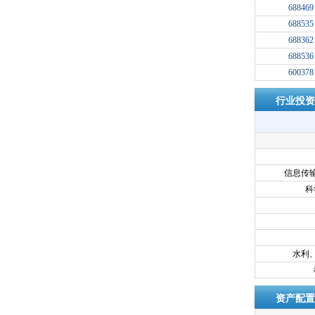
688469
688535
688362
688536
600378
行业投资
信息传
科
水利
资产配置