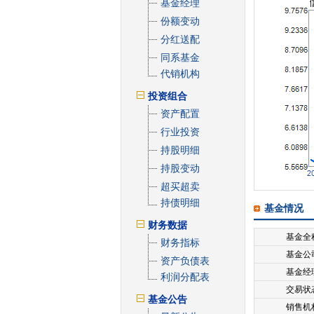
基金经理
份额变动
分红送配
同系基金
代销机构
投资组合
资产配置
行业投资
持股明细
持股变动
超买超卖
持债明细
基金情况
财务数据
基金全
财务指标
基金公
资产负债表
基金经
利润分配表
交易状
基金公告
销售机