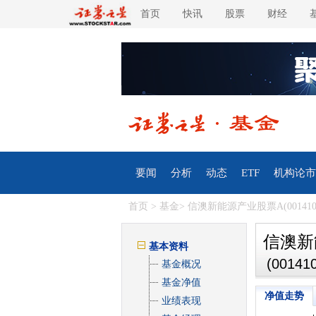
首页
快讯
股票
财经
要闻
分析
动态
ETF
机构论市
首页
>
基金
> 信澳新能源产业股票A(001410
信澳新
基本资料
(001410
基金概况
基金净值
净值走势
业绩表现