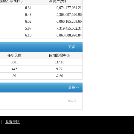
现金占净比(%)
净资产(元)
6.34
9,074,477,034.21
6.48
5,363,097,520.96
6.52
6,066,165,268.60
5.87
7,319,455,502.37
6.10
6,863,888,998.84
更多>>
任职天数
任期回报率%
3581
537.16
442
9.77
39
-2.60
更多>>
06-07
|
举报专区