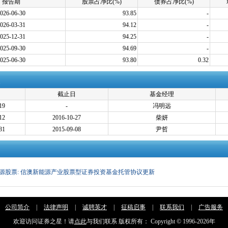
报告期
股票占净比(%)
债券占净比(%)
026-06-30
93.85
-
026-03-31
94.12
-
025-12-31
94.25
-
025-09-30
94.69
-
025-06-30
93.80
0.32
截止日
基金经理
19
-
冯明远
12
2016-10-27
柴妍
31
2015-09-08
尹哲
源股票: 信澳新能源产业股票型证券投资基金托管协议更新
公司简介
|
法律声明
|
诚聘英才
|
征稿启事
|
联系我们
|
广告服务
欢迎访问证券之星！请
点此
与我们联系 版权所有： Copyright © 1996-
2026年