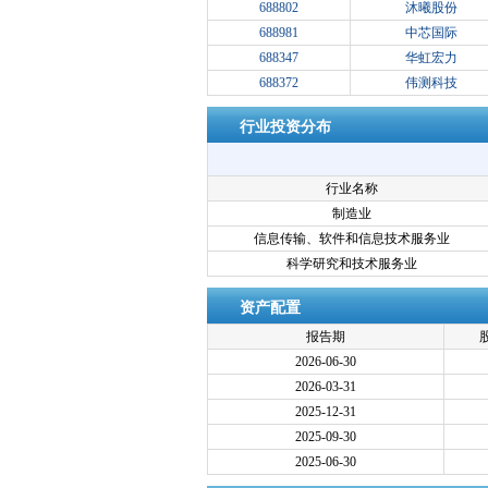
688802
沐曦股份
688981
中芯国际
688347
华虹宏力
688372
伟测科技
行业投资分布
行业名称
制造业
信息传输、软件和信息技术服务业
科学研究和技术服务业
资产配置
报告期
2026-06-30
2026-03-31
2025-12-31
2025-09-30
2025-06-30