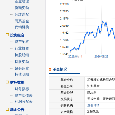
基金经理
份额变动
分红送配
同系基金
代销机构
投资组合
资产配置
行业投资
持股明细
持股变动
超买超卖
基金情况
持债明细
汇安核心成长混合型
基金全称
财务数据
汇安基金
基金公司
财务指标
陈思余
基金经理
资产负债表
开放申购 开放赎回
交易状态
利润分配表
查看详情
销售机构
基金公告
2.36亿元
资产规模