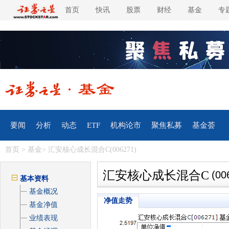
首页
快讯
股票
财经
基金
专
要闻
分析
动态
ETF
机构论市
聚焦私募
基金荟
首页
>
基金
> 汇安核心成长混合C(006271)
汇安核心成长混合C
(00
基本资料
基金概况
净值走势
基金净值
业绩表现