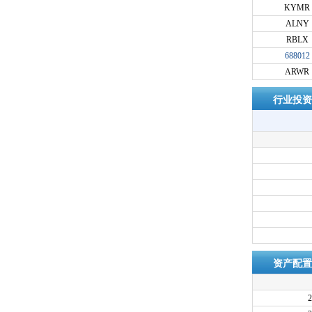
KYMR
ALNY
RBLX
688012
ARWR
行业投资
资产配置
2