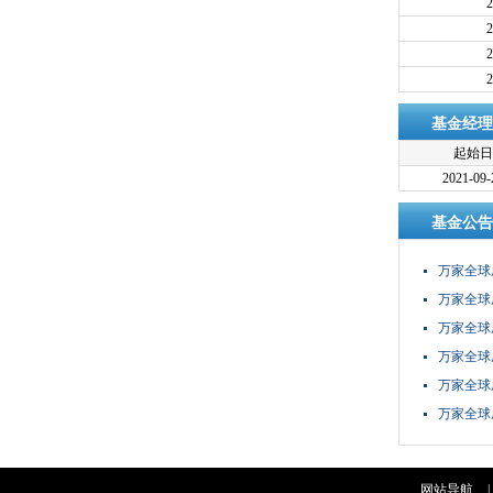
2
2
2
2
基金经理
起始日
2021-09-
基金公告
万家全球成
品资料概
万家全球成
低基金管
万家全球成
募说明书(
万家全球
资料概要
万家全球成
同(更新)
万家全球成
议(更新)
网站导航
|