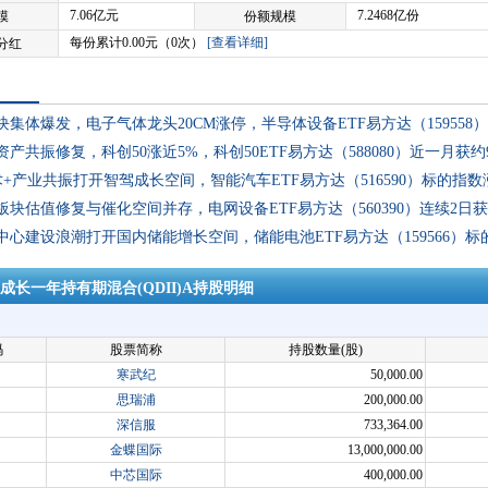
7.06亿元
7.2468亿份
模
份额规模
每份累计0.00元（0次）
[查看详细]
分红
块集体爆发，电子气体龙头20CM涨停，半导体设备ETF易方达（15955
产共振修复，科创50涨近5%，科创50ETF易方达（588080）近一月获约
+产业共振打开智驾成长空间，智能汽车ETF易方达（516590）标的指数涨
板块估值修复与催化空间并存，电网设备ETF易方达（560390）连续2日
中心建设浪潮打开国内储能增长空间，储能电池ETF易方达（159566）标
成长一年持有期混合(QDII)A持股明细
码
股票简称
持股数量(股)
寒武纪
50,000.00
思瑞浦
200,000.00
深信服
733,364.00
金蝶国际
13,000,000.00
中芯国际
400,000.00