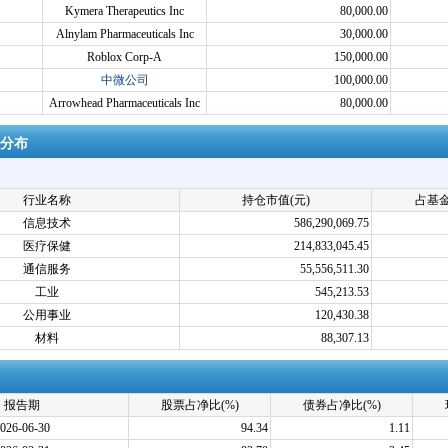
Kymera Therapeutics Inc
80,000.00
Alnylam Pharmaceuticals Inc
30,000.00
Roblox Corp-A
150,000.00
中微公司
100,000.00
Arrowhead Pharmaceuticals Inc
80,000.00
分布
行业名称
持仓市值(元)
占基金
信息技术
586,290,069.75
医疗保健
214,833,045.45
通信服务
55,556,511.30
工业
545,213.53
公用事业
120,430.38
材料
88,307.13
报告期
股票占净比(%)
债券占净比(%)
026-06-30
94.34
1.11