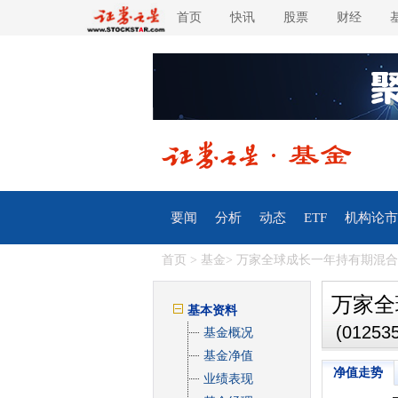
首页
快讯
股票
财经
要闻
分析
动态
ETF
机构论市
首页
>
基金
> 万家全球成长一年持有期混合(QDI
万家全
基本资料
(012535
基金概况
基金净值
净值走势
业绩表现