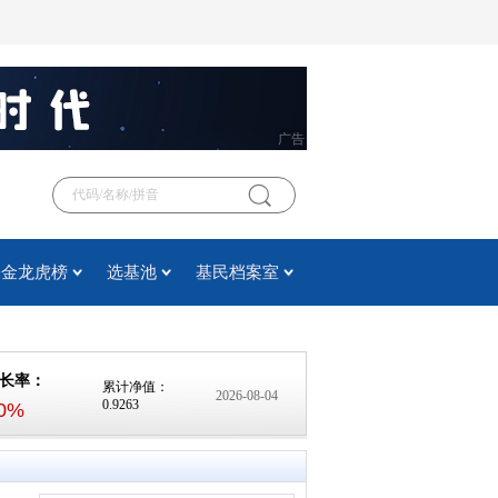
广告
基金龙虎榜
选基池
基民档案室
长率：
累计净值：
2026-08-04
0.9263
60%