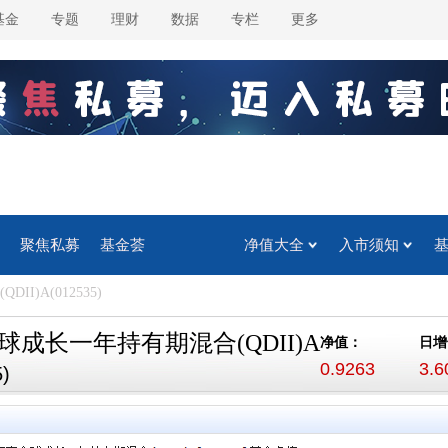
基金
专题
理财
数据
专栏
更多
聚焦私募
基金荟
净值大全
入市须知
I)A(012535)
球成长一年持有期混合(QDII)A
净值：
日增
0.9263
3.
)