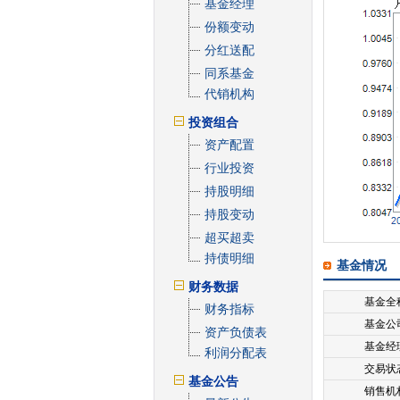
基金经理
份额变动
分红送配
同系基金
代销机构
投资组合
资产配置
行业投资
持股明细
持股变动
超买超卖
持债明细
基金情况
财务数据
基金全
财务指标
基金公
资产负债表
基金经
利润分配表
交易状
基金公告
销售机