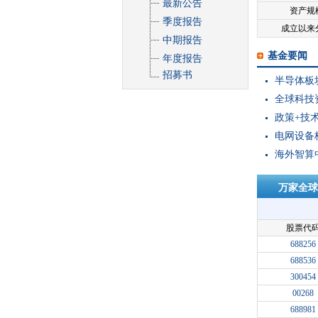
最新公告
资产规
季度报告
成立以来
中期报告
基金要闻
年度报告
招募书
半导体板
全球科技资
政策+技术
电网设备
海外智算
万家全球
股票代
688256
688536
300454
00268
688981