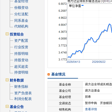
基金经理
份额变动
分红送配
同系基金
代销机构
投资组合
资产配置
行业投资
持股明细
持股变动
超买超卖
持债明细
基金情况
财务数据
易方达全球成长精选混
基金全称
财务指标
易方达基金
基金公司
资产负债表
郑希
基金经理
利润分配表
暂停申购 开放赎回
交易状态
基金公告
查看详情
销售机构