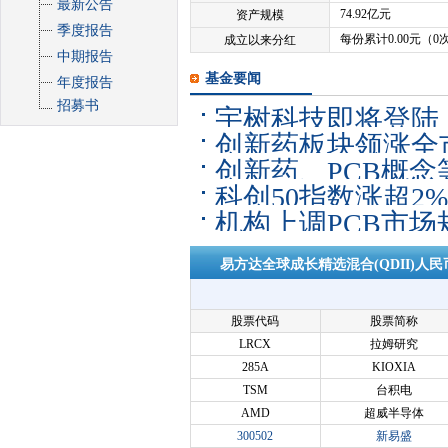
最新公告
74.92亿元
资产规模
季度报告
每份累计0.00元（0
成立以来分红
中期报告
基金要闻
年度报告
招募书
宇树科技即将登陆
创新药板块领涨全市
人ETF易方达（15
创新药、PCB概念
数涨近7%
科创50指数涨超2%
证1000ETF易方
机构上调PCB市场
金”约74亿元
昨日获超2000万
易方达全球成长精选混合(QDII)人
股票代码
股票简称
LRCX
拉姆研究
285A
KIOXIA
TSM
台积电
AMD
超威半导体
300502
新易盛