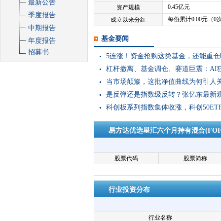
最新公告
0.45亿元
资产规模
季度报告
每份累计0.00元（0
成立以来分红
中期报告
基金要闻
年度报告
招募书
5连涨！资金抢购这类基金，还能重仓
杠杆撤离、基金调仓、赛道巨震：AI
当市场颠簸，这批净值曲线为何引人
是反弹还是指数级反转？张忆东最新
科创板系列指数集体收涨，科创50ET
易方达优选星汇六个月持有混合(FOF
股票代码
股票简称
行业投资分布
行业名称