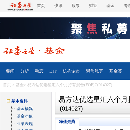
首页
快讯
股票
财经
基金
专
要闻
分析
动态
ETF
机构论市
聚焦私募
基金荟
首页
>
基金
> 易方达优选星汇六个月持有混合(FOF)C(014027)
易方达优选星汇六个月持有
基本资料
(014027)
基金概况
基金净值
净值走势
业绩表现