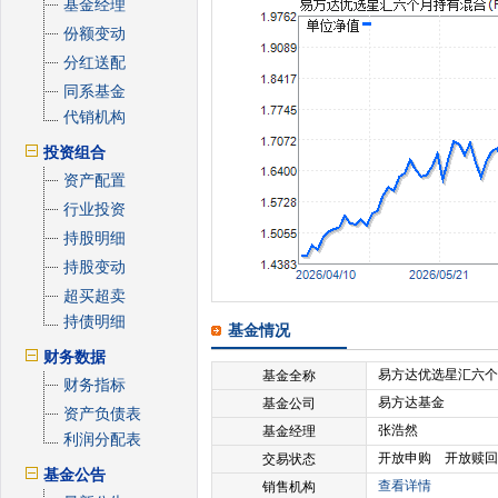
基金经理
份额变动
分红送配
同系基金
代销机构
投资组合
资产配置
行业投资
持股明细
持股变动
超买超卖
持债明细
基金情况
财务数据
易方达优选星汇六个
基金全称
财务指标
易方达基金
基金公司
资产负债表
张浩然
基金经理
利润分配表
开放申购 开放赎回
交易状态
基金公告
查看详情
销售机构