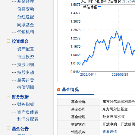
基金经理
份额变动
分红送配
同系基金
代销机构
投资组合
资产配置
行业投资
持股明细
持股变动
超买超卖
持债明细
基金情况
财务数据
东方阿尔法瑞利混合
基金全称
财务指标
东方阿尔法基金
基金公司
资产负债表
孙振波 梁少文
基金经理
利润分配表
开放申购 开放赎回
交易状态
基金公告
查看详情
销售机构