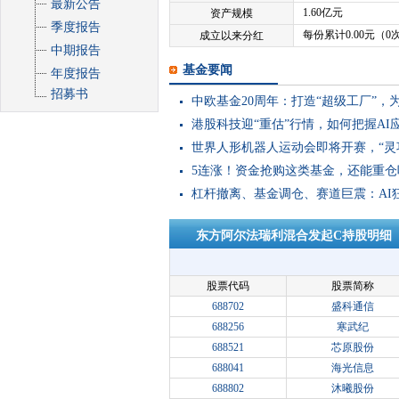
最新公告
1.60亿元
资产规模
季度报告
每份累计0.00元（0
成立以来分红
中期报告
基金要闻
年度报告
招募书
中欧基金20周年：打造“超级工厂”
港股科技迎“重估”行情，如何把握AI
世界人形机器人运动会即将开赛，“灵
5连涨！资金抢购这类基金，还能重仓
杠杆撤离、基金调仓、赛道巨震：AI
东方阿尔法瑞利混合发起C持股明细
股票代码
股票简称
688702
盛科通信
688256
寒武纪
688521
芯原股份
688041
海光信息
688802
沐曦股份