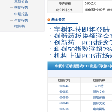
最新公告
5.95亿元
资产规模
季度报告
每份累计0.00元（0
成立以来分红
中期报告
基金要闻
年度报告
招募书
宇树科技即将登陆
创新药板块领涨全市
人ETF易方达（15
创新药、PCB概念
数涨近7%
科创50指数涨超2%
证1000ETF易方
机构上调PCB市场
金”约74亿元
昨日获超2000万
华夏中证动漫游戏ETF发起式联接A
股票代码
股票简称
603444
吉比特
600633
浙数文化
600880
博瑞传播
600640
国脉文化
603258
电魂网络