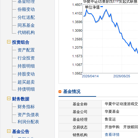
基金经理
份额变动
分红送配
同系基金
代销机构
投资组合
资产配置
行业投资
持股明细
持股变动
超买超卖
持债明细
基金情况
财务数据
华夏中证动漫游戏交
基金全称
财务指标
华夏基金
基金公司
资产负债表
鲁亚运
基金经理
利润分配表
开放申购 开放赎回
交易状态
基金公告
查看详情
销售机构