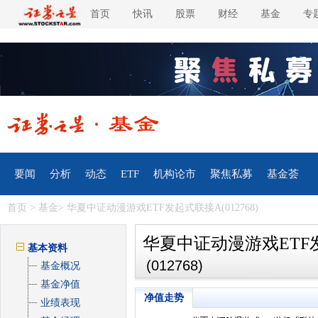
首页
快讯
股票
财经
基金
专
要闻
分析
动态
ETF
机构论市
聚焦私募
基金荟
首页
>
基金
> 华夏中证动漫游戏ETF发起式联接A(012768)
华夏中证动漫游戏ETF
基本资料
(012768)
基金概况
基金净值
净值走势
业绩表现