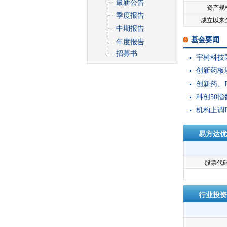
最新公告
资产规
季度报告
成立以来
中期报告
基金要闻
年度报告
招募书
宇树科技
创新药板块
创新药、P
科创50指
机构上调P
易方达优
股票代
行业投资