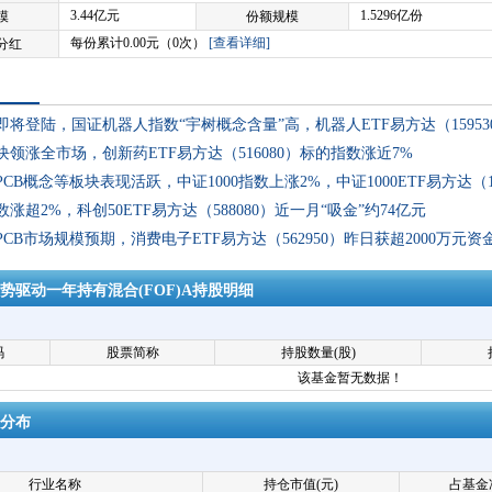
3.44亿元
1.5296亿份
模
份额规模
每份累计0.00元（0次）
[查看详细]
分红
即将登陆，国证机器人指数“宇树概念含量”高，机器人ETF易方达（1595
领涨全市场，创新药ETF易方达（516080）标的指数涨近7%
CB概念等板块表现活跃，中证1000指数上涨2%，中证1000ETF易方达（
数涨超2%，科创50ETF易方达（588080）近一月“吸金”约74亿元
CB市场规模预期，消费电子ETF易方达（562950）昨日获超2000万元资
势驱动一年持有混合(FOF)A持股明细
码
股票简称
持股数量(股)
该基金暂无数据！
分布
行业名称
持仓市值(元)
占基金