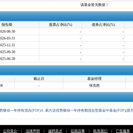
该基金暂无数据！
报告期
股票占净比(%)
债券占净比(%)
2026-06-30
-
-
2026-03-31
-
-
2025-12-31
-
-
2025-09-30
-
-
2025-06-30
-
-
截止日
基金经理
06
-
张浩然
势驱动一年持有混合(FOF)A: 易方达优势驱动一年持有期混合型基金中基金(FOF)(易
更新
公司简介
|
法律声明
|
诚聘英才
|
征稿启事
|
联系我们
|
广告服务