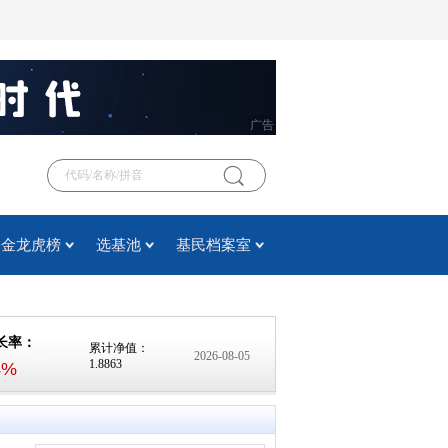
广告
基金龙虎榜
选基池
基民档案室
长率：
累计净值：
2026-08-05
1.8863
4%