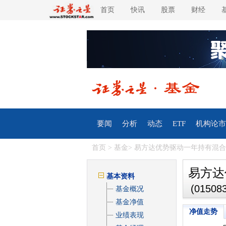
首页
快讯
股票
财经
要闻
分析
动态
ETF
机构论市
首页
>
基金
> 易方达优势驱动一年持有混合(FOF
易方达
基本资料
(015083
基金概况
基金净值
净值走势
业绩表现