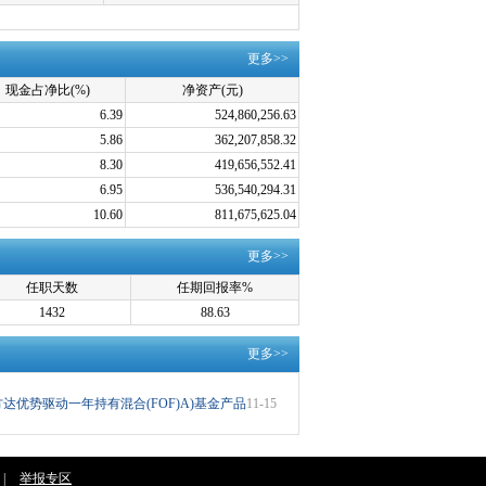
更多>>
现金占净比(%)
净资产(元)
6.39
524,860,256.63
5.86
362,207,858.32
8.30
419,656,552.41
6.95
536,540,294.31
10.60
811,675,625.04
更多>>
任职天数
任期回报率%
1432
88.63
更多>>
方达优势驱动一年持有混合(FOF)A)基金产品
11-15
|
举报专区