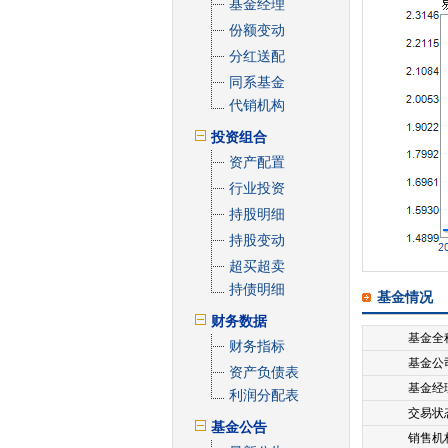
基金经理
份额变动
分红送配
同系基金
代销机构
投资组合
资产配置
行业投资
持股明细
持股变动
超买超卖
持债明细
基金情况
财务数据
基金全
财务指标
基金公
资产负债表
基金经
利润分配表
交易状
基金公告
销售机