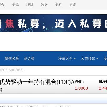
基金
专题
理财
数据
专栏
更多
聚焦私募
基金荟
净值大全
入市须知
)A(015083)
优势驱动一年持有混合(FOF)A
净值：
日增
1.8863
2.4
)