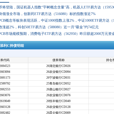
即将登陆，国证机器人指数“宇树概念含量”高，机器人ETF易方达（1595
领涨全市场，创新药ETF易方达（516080）标的指数涨近7%
CB概念等板块表现活跃，中证1000指数上涨2%，中证1000ETF易方达（
数涨超2%，科创50ETF易方达（588080）近一月“吸金”约74亿元
CB市场规模预期，消费电子ETF易方达（562950）昨日获超2000万元资
添利C持债明细
债券代码
债券简称
持仓市
2694523
26湖北银行CD026
2603094
26农业银行CD094
2691173
26宁波银行CD031
2599792
25青岛银行CD052
2692553
26唐山银行CD027
2603076
26农业银行CD076
2619049
26恒丰银行CD049
2603128
26农业银行CD128
2692482
26昆仑银行CD009