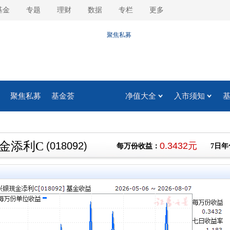
基金
专题
理财
数据
专栏
更多
聚焦私募
基金荟
净值大全
入市须知
金添利C
(018092)
0.3432元
每万份收益：
7日