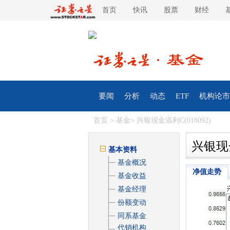
首页
快讯
股票
财经
要闻
分析
动态
ETF
机构论市
首页
>
基金
> 兴银现金添利C(018092)
兴银现
基本资料
基金概况
净值走势
基金收益
基金经理
份额变动
同系基金
代销机构