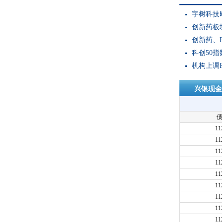
宇树科技
创新药板块
创新药、P
科创50指
机构上调P
兴银现金
11
11
11
11
11
11
11
11
11