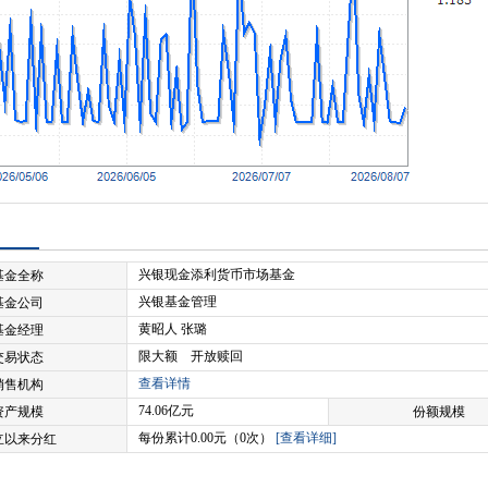
兴银现金添利货币市场基金
基金全称
兴银基金管理
基金公司
黄昭人 张璐
基金经理
限大额 开放赎回
交易状态
查看详情
销售机构
74.06亿元
资产规模
份额规模
每份累计0.00元（0次）
[查看详细]
立以来分红