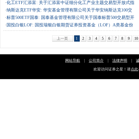
数证券投……
·
化工ETF汇添富: 关于汇添富中证细分化工产业主题交易型开放式指
数证券投……
·
纳斯达克ETF华安: 华安基金管理有限公司关于华安纳斯达克100交
易型开放式……
·
标普500ETF国泰: 国泰基金管理有限公司关于国泰标普500交易型开
放式指数……
·
国投白银LOF: 国投瑞银白银期货证券投资基金（LOF）A类基金份
额二级市场……
上一页
1
2
3
4
5
6
7
8
9
10
网站导航
|
公司简介
|
法律声明
|
欢迎访问证券之星！请
点此