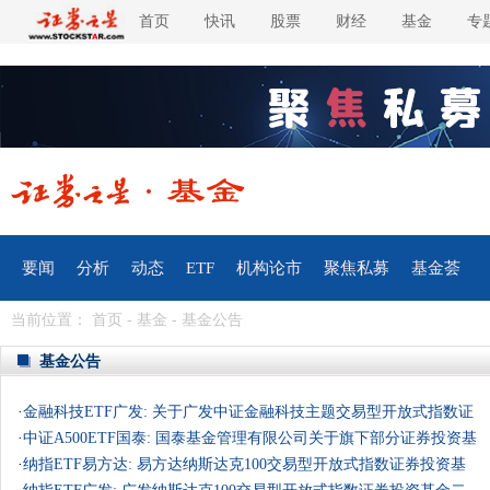
首页
快讯
股票
财经
基金
专
要闻
分析
动态
ETF
机构论市
聚焦私募
基金荟
当前位置：
首页
-
基金
-
基金公告
基金公告
·
金融科技ETF广发: 关于广发中证金融科技主题交易型开放式指数证
券投资基……
·
中证A500ETF国泰: 国泰基金管理有限公司关于旗下部分证券投资基
金投资关……
·
纳指ETF易方达: 易方达纳斯达克100交易型开放式指数证券投资基