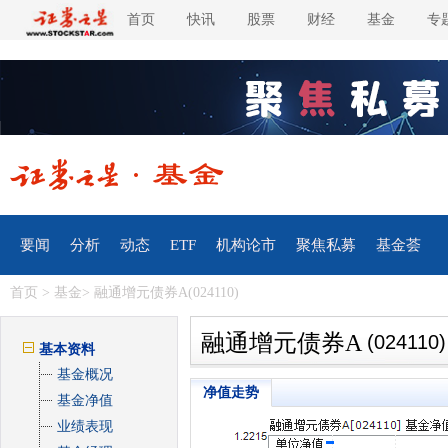
首页
快讯
股票
财经
基金
专
要闻
分析
动态
ETF
机构论市
聚焦私募
基金荟
首页
>
基金
> 融通增元债券A(024110)
融通增元债券A
(024110)
基本资料
基金概况
净值走势
基金净值
业绩表现