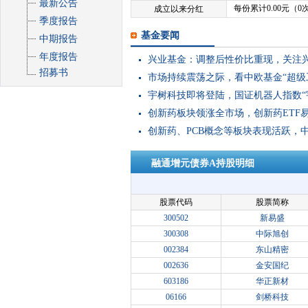
最新公告
每份累计0.00元（0
成立以来分红
季度报告
基金要闻
中期报告
年度报告
兴业基金：调整后性价比重现，关注兴
招募书
市场持续震荡之际，看中欧基金“超级
宇树科技即将登陆，国证机器人指数“宇
创新药板块领涨全市场，创新药ETF易方
创新药、PCB概念等板块表现活跃，中证1
融通增元债券A持股明细
股票代码
股票简称
300502
新易盛
300308
中际旭创
002384
东山精密
002636
金安国纪
603186
华正新材
06166
剑桥科技