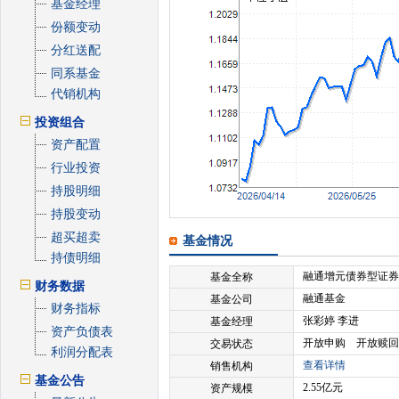
基金经理
份额变动
分红送配
同系基金
代销机构
投资组合
资产配置
行业投资
持股明细
持股变动
超买超卖
基金情况
持债明细
融通增元债券型证券
基金全称
财务数据
融通基金
基金公司
财务指标
张彩婷 李进
基金经理
资产负债表
开放申购 开放赎回
交易状态
利润分配表
查看详情
销售机构
基金公告
2.55亿元
资产规模