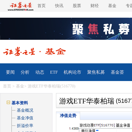
首页
快讯
股票
财经
基金
专
要闻
分析
动态
ETF
机构论市
聚焦私募
基金荟
首页
>
基金
> 游戏ETF华泰柏瑞(516770)
游戏ETF华泰柏瑞
(5167
基本资料
基金概况
净值走势
基金净值
折溢价率