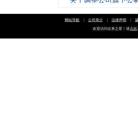
关于调整公司旗下公
商的通知
网站导航
|
公司简介
|
法律声明
|
欢迎访问证券之星！请
点此