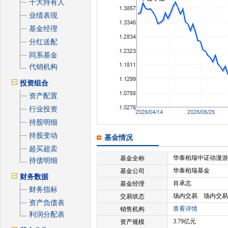
十大持有人
业绩表现
基金经理
分红送配
同系基金
代销机构
投资组合
资产配置
行业投资
持股明细
持股变动
基金情况
超买超卖
华泰柏瑞中证动漫游
基金全称
持债明细
华泰柏瑞基金
基金公司
财务数据
肖承志
基金经理
财务指标
场内交易 场内交易
交易状态
资产负债表
查看详情
销售机构
利润分配表
3.79亿元
资产规模