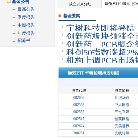
基金公告
每份累计0.00元（0
成立以来分红
最新公告
基金要闻
季度报告
中期报告
宇树科技即将登陆
年度报告
创新药板块领涨全市
人ETF易方达（15
招募书
创新药、PCB概念
数涨近7%
科创50指数涨超2%
证1000ETF易方
机构上调PCB市场
金”约74亿元
昨日获超2000万
游戏ETF华泰柏瑞持股明细
股票代码
股票简称
002602
世纪华通
002558
巨人网络
002555
三七互娱
002517
恺英网络
002624
完美世界
300251
光线传媒