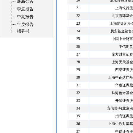
20
京东肯特瑞基
最新公告
21
上海银行股
季度报告
22
北京雪球基金
中期报告
23
上海陆金所基
年度报告
招募书
24
腾安基金销售(
25
中国中金财富
26
中信期货
27
东方财富证券
28
上海天天基金
29
西部证券股
30
上海中正达广基
31
华泰证券股
32
珠海盈米基金
33
开源证券股
34
宜信普泽(北京)
35
招商证券股
36
上海中欧财富基
37
中信证券股