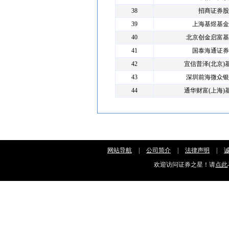
38
招商证券股
39
上海基煜基金
40
北京创金启富基
41
国泰海通证券
42
宜信普泽(北京)
43
深圳前海微众银
44
通华财富(上海)
网站导航
|
公司简介
|
法律声明
|
欢迎访问证券之星！请
点此