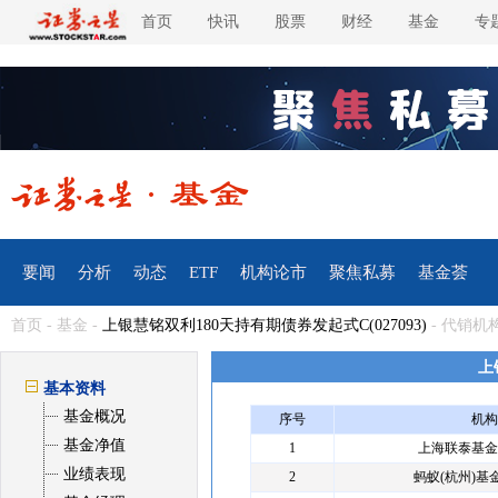
首页
快讯
股票
财经
基金
专
要闻
分析
动态
ETF
机构论市
聚焦私募
基金荟
首页
-
基金
-
上银慧铭双利180天持有期债券发起式C(027093)
- 代销机
上
基本资料
基金概况
序号
机构
基金净值
1
上海联泰基金
业绩表现
2
蚂蚁(杭州)基