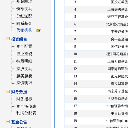
基金经理
3
国投证券股
份额变动
4
上海好买基金
分红送配
5
诺亚正行基金
同系基金
6
北京度小满基
代销机构
7
平安证券股
投资组合
8
奕丰基金销
资产配置
9
国信证券股
行业投资
10
浙江同花顺基
持股明细
11
上海万得基金
持股变动
12
国泰海通证券
超买超卖
13
玄元保险代
持债明细
14
嘉实财富管
15
南京苏宁基金
财务数据
16
泛华普益基金
财务指标
17
中信证券华南
资产负债表
利润分配表
18
中泰证券股
19
中信证券(山东
基金公告