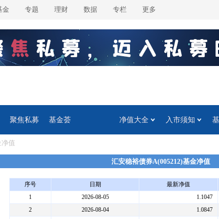
基金
专题
理财
数据
专栏
更多
聚焦私募
基金荟
净值大全
入市须知
金净值
汇安稳裕债券A(005212)基金净值
序号
日期
最新净值
1
2026-08-05
1.1047
2
2026-08-04
1.0847