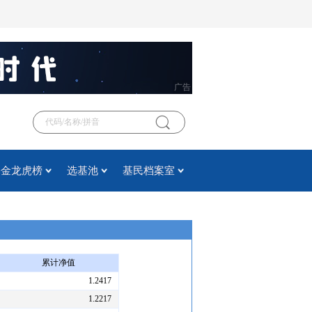
广告
基金龙虎榜
选基池
基民档案室
累计净值
1.2417
1.2217