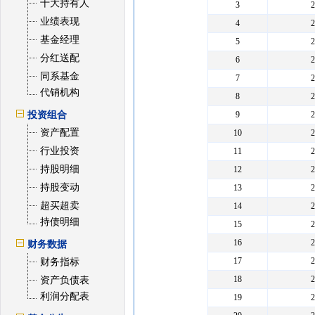
十大持有人
3
业绩表现
4
基金经理
5
分红送配
6
同系基金
7
代销机构
8
投资组合
9
资产配置
10
行业投资
11
持股明细
12
持股变动
13
超买超卖
14
持债明细
15
16
财务数据
17
财务指标
18
资产负债表
利润分配表
19