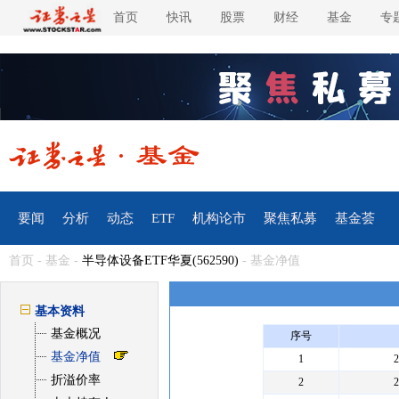
首页
快讯
股票
财经
基金
专
要闻
分析
动态
ETF
机构论市
聚焦私募
基金荟
首页
-
基金
-
半导体设备ETF华夏(562590)
- 基金净值
基本资料
基金概况
序号
基金净值
1
折溢价率
2