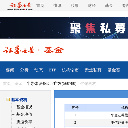
首页
快讯
股票
财经
基金
专
要闻
分析
动态
ETF
机构论市
聚焦私募
基金荟
首页
-
基金
-
半导体设备ETF广发(560780)
- 代销机构
基本资料
基金概况
序号
机构
基金净值
1
华金证券股
折溢价率
2
中信证券股