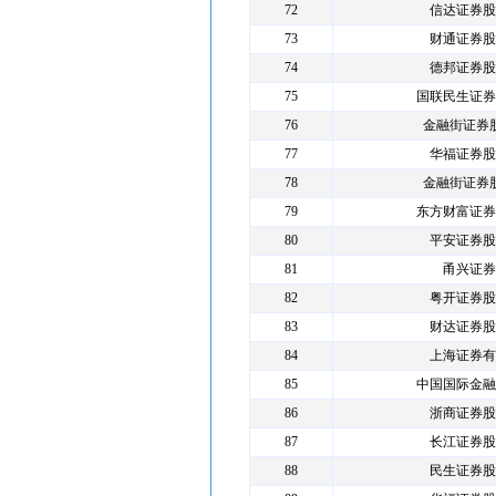
72
信达证券股
73
财通证券股
74
德邦证券股
75
国联民生证券
76
金融街证券
77
华福证券股
78
金融街证券
79
东方财富证券
80
平安证券股
81
甬兴证券
82
粤开证券股
83
财达证券股
84
上海证券有
85
中国国际金融
86
浙商证券股
87
长江证券股
88
民生证券股