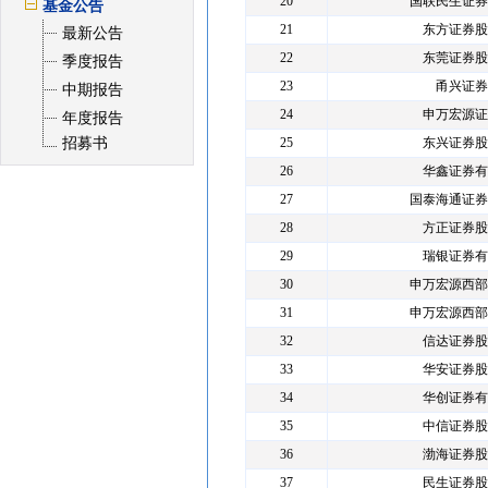
20
国联民生证券
基金公告
21
东方证券股
最新公告
22
东莞证券股
季度报告
23
甬兴证券
中期报告
24
申万宏源证
年度报告
招募书
25
东兴证券股
26
华鑫证券有
27
国泰海通证券
28
方正证券股
29
瑞银证券有
30
申万宏源西部
31
申万宏源西部
32
信达证券股
33
华安证券股
34
华创证券有
35
中信证券股
36
渤海证券股
37
民生证券股