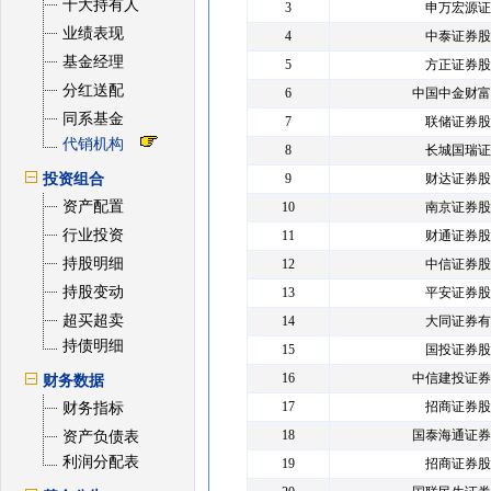
十大持有人
3
申万宏源证
业绩表现
4
中泰证券股
基金经理
5
方正证券股
分红送配
6
中国中金财富
同系基金
7
联储证券股
代销机构
8
长城国瑞证
投资组合
9
财达证券股
资产配置
10
南京证券股
行业投资
11
财通证券股
持股明细
12
中信证券股
持股变动
13
平安证券股
超买超卖
14
大同证券有
持债明细
15
国投证券股
16
中信建投证券
财务数据
17
招商证券股
财务指标
18
国泰海通证券
资产负债表
利润分配表
19
招商证券股