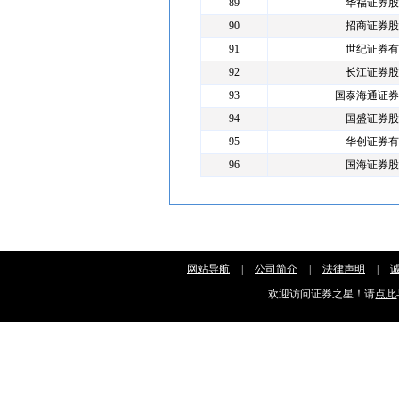
89
华福证券股
90
招商证券股
91
世纪证券有
92
长江证券股
93
国泰海通证券
94
国盛证券股
95
华创证券有
96
国海证券股
网站导航
|
公司简介
|
法律声明
|
欢迎访问证券之星！请
点此