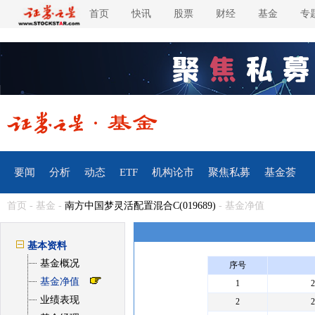
首页
快讯
股票
财经
基金
专
要闻
分析
动态
ETF
机构论市
聚焦私募
基金荟
首页
-
基金
-
南方中国梦灵活配置混合C(019689)
- 基金净值
基本资料
基金概况
序号
基金净值
1
业绩表现
2