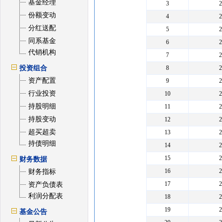
基金经理
3
份额变动
4
分红送配
5
同系基金
6
代销机构
7
投资组合
8
资产配置
9
行业投资
10
持股明细
11
持股变动
12
超买超卖
13
持债明细
14
15
财务数据
16
财务指标
17
资产负债表
利润分配表
18
19
基金公告