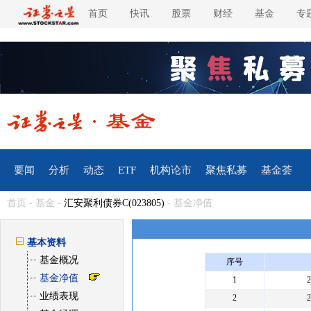
首页
快讯
股票
财经
基金
专
要闻
分析
动态
ETF
机构论市
聚焦私募
基金荟
首页
-
基金
-
汇安聚利债券C(023805)
- 基金净值
基本资料
基金概况
序号
基金净值
1
业绩表现
2