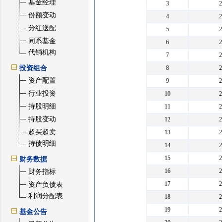
基金经理
3
份额变动
4
分红送配
5
同系基金
6
代销机构
7
投资组合
8
资产配置
9
行业投资
10
持股明细
11
持股变动
12
超买超卖
13
持债明细
14
15
财务数据
16
财务指标
17
资产负债表
利润分配表
18
19
基金公告