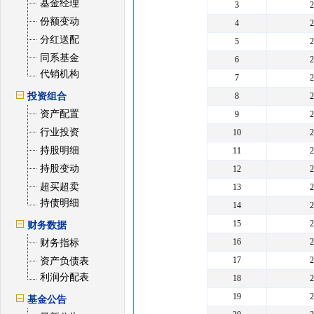
基金经理
3
份额变动
4
分红送配
5
同系基金
6
代销机构
7
投资组合
8
资产配置
9
行业投资
10
持股明细
11
持股变动
12
超买超卖
13
持债明细
14
15
财务数据
16
财务指标
17
资产负债表
利润分配表
18
19
基金公告