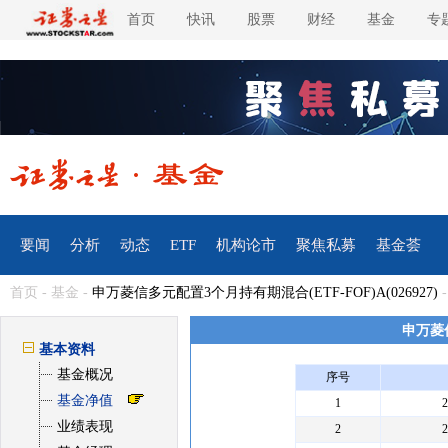
首页
快讯
股票
财经
基金
专
要闻
分析
动态
ETF
机构论市
聚焦私募
基金荟
首页
-
基金
-
申万菱信多元配置3个月持有期混合(ETF-FOF)A(026927)
申万菱信
基本资料
基金概况
序号
基金净值
1
业绩表现
2