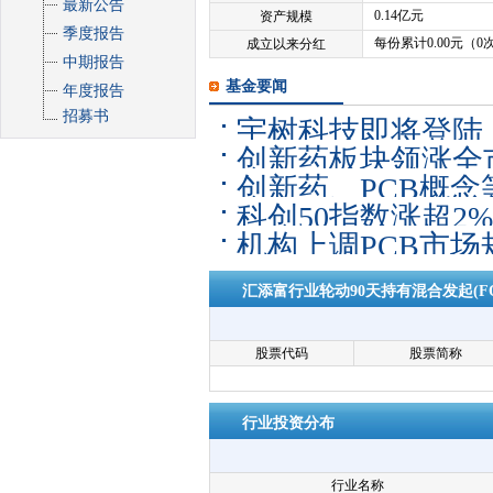
最新公告
0.14亿元
资产规模
季度报告
每份累计0.00元（0
成立以来分红
中期报告
基金要闻
年度报告
招募书
宇树科技即将登陆
创新药板块领涨全市
人ETF易方达（15
创新药、PCB概念
数涨近7%
科创50指数涨超2%
证1000ETF易方
机构上调PCB市场
金”约74亿元
昨日获超2000万
汇添富行业轮动90天持有混合发起(F
股票代码
股票简称
行业投资分布
行业名称