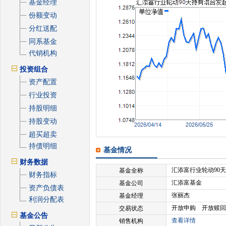
基金经理
份额变动
分红送配
同系基金
代销机构
投资组合
资产配置
行业投资
持股明细
持股变动
超买超卖
持债明细
基金情况
财务数据
汇添富行业轮动90天
基金全称
财务指标
汇添富基金
基金公司
资产负债表
张丽杰
基金经理
利润分配表
开放申购 开放赎回
交易状态
基金公告
查看详情
销售机构