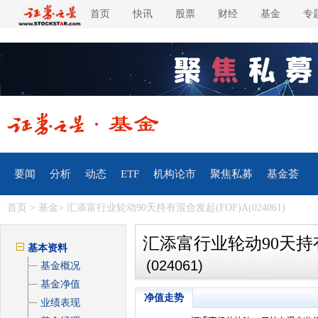
首页
快讯
股票
财经
基金
专
要闻
分析
动态
ETF
机构论市
聚焦私募
基金荟
首页
>
基金
> 汇添富行业轮动90天持有混合发起(FOF)A(024061)
汇添富行业轮动90天持有
基本资料
(024061)
基金概况
基金净值
净值走势
业绩表现