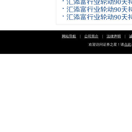
汇添富行业轮动90天持
(FOF)C: 汇添富
同及招募说明书提示
汇添富行业轮动90天持
(FOF)C: 汇添富
额发售公告
汇添富行业轮动90天持
(FOF)C: 汇添富
明书
(FOF)C: 汇添富
议
网站导航
同
|
公司简介
|
法律声明
|
欢迎访问证券之星！请
点此