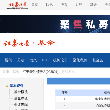
首页
快讯
股票
财经
基金
专
要闻
分析
动态
ETF
机构论市
聚焦私募
基金荟
首页
-
基金
-
汇安聚利债券A(023804)
- 代销机构
基本资料
基金概况
序号
机构
基金净值
1
华宝证券股
业绩表现
2
华西证券股