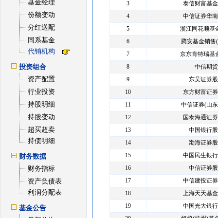
基金经理
3
泰信财富基金
份额变动
4
中信证券华南
分红送配
5
浙江同花顺基
同系基金
6
腾安基金销售(
代销机构
7
京东肯特瑞基
投资组合
8
中信期货
资产配置
9
东吴证券股
行业投资
10
东方财富证券
持股明细
11
中信证券(山东
持股变动
12
国泰海通证券
超买超卖
13
中国银行股
持债明细
14
渤海证券股
15
中国民生银行
财务数据
16
中信证券股
财务指标
17
中信建投证券
资产负债表
利润分配表
18
上海天天基金
19
中国光大银行
基金公告