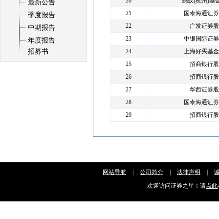
20
蚂蚁(杭州)基
最新公告
21
国泰海通证券
季度报告
22
广发证券股
中期报告
23
中银国际证券
年度报告
招募书
24
上海好买基金
25
招商银行股
26
招商银行股
27
华西证券股
28
国泰海通证券
29
招商银行股
网站导航
|
公司简介
|
法律声明
|
欢迎访问证券之星！请
点此