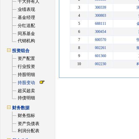
十大持有人
3
300339
业绩表现
4
300803
基金经理
5
688111
分红送配
6
300454
同系基金
7
600570
代销机构
8
002261
投资组合
9
601360
资产配置
10
002230
行业投资
持股明细
持股变动
超买超卖
持债明细
财务数据
财务指标
资产负债表
利润分配表