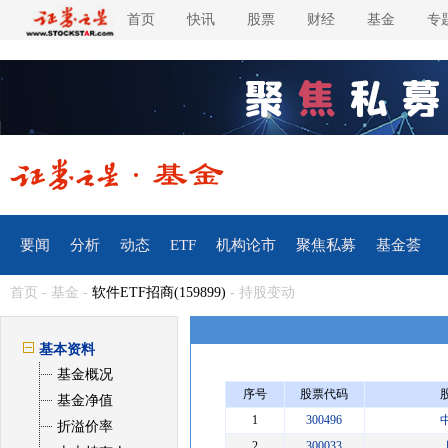
首页
快讯
股票
财经
基金
专
要闻
分析
动态
ETF
机构论市
聚焦私募
基金荟
首页
-
基金
-
软件ETF招商(159899)
- 持股变动
基本资料
基金概况
序号
股票代码
基金净值
1
300496
折溢价率
2
300033