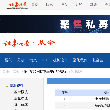
首页
快讯
股票
财经
基金
专
要闻
分析
动态
ETF
机构论市
聚焦私募
基金荟
首页
-
基金
-
恒生互联网ETF华安(159688)
- 代销机构
基本资料
基金概况
序号
机构
基金净值
1
申万宏源证
折溢价率
2
招商证券股