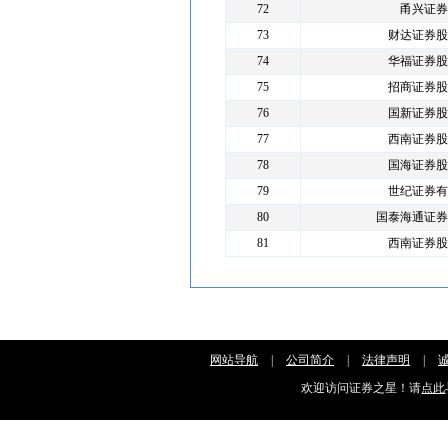
72
甬兴证券
73
财达证券股
74
华福证券股
75
招商证券股
76
国新证券股
77
西南证券股
78
国海证券股
79
世纪证券有
80
国泰海通证券
81
西南证券股
网站导航
|
公司简介
|
法律声明
|
欢迎访问证券之星！请
点此