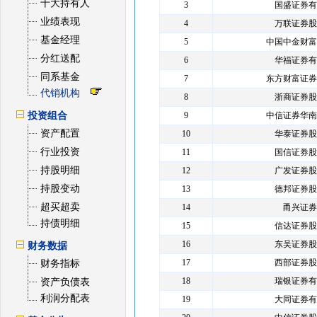
十大持有人
3
国盛证券有
业绩表现
4
万联证券股
基金经理
5
中国中金财富
分红送配
6
华福证券有
同系基金
7
东方财富证券
代销机构
8
浙商证券股
投资组合
9
中信证券华南
资产配置
10
华泰证券股
行业投资
11
国信证券股
持股明细
12
广发证券股
持股变动
13
德邦证券股
超买超卖
14
甬兴证券
持债明细
15
信达证券股
16
东吴证券股
财务数据
17
西部证券股
财务指标
18
瑞银证券有
资产负债表
利润分配表
19
大同证券有