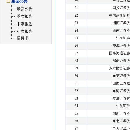
20
中信证券股
基金公告
21
国投证券股
最新公告
22
中信建投证券
季度报告
23
招商证券股
中期报告
24
西南证券股
年度报告
招募书
25
江海证券
26
华源证券股
27
国泰海通证券
28
招商证券股
29
东方财富证券
30
东莞证券股
31
山西证券股
32
东海证券股
33
华鑫证券有
34
中航证券
35
国新证券股
36
东北证券股
37
申万宏源证