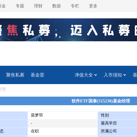
基金
专题
理财
数据
专栏
更多
聚焦私募
基金荟
净值大全
入市须知
经理
软件ETF国泰(515230)基金经理
苗梦羽
性别
-
最高学历
态
在职
所属公司