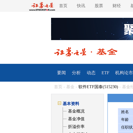
首页
快讯
股票
财经
要闻
分析
动态
ETF
机构论市
首页
-
基金
-
软件ETF国泰(515230)
- 基金
基本资料
基金概况
姓名
基金净值
年龄
折溢价率
任职状