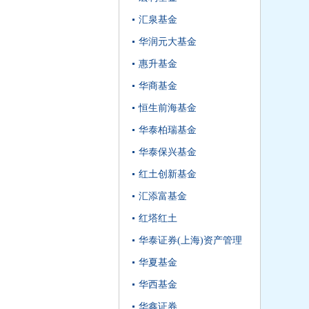
汇泉基金
华润元大基金
惠升基金
华商基金
恒生前海基金
华泰柏瑞基金
华泰保兴基金
红土创新基金
汇添富基金
红塔红土
华泰证券(上海)资产管理
华夏基金
华西基金
华鑫证券