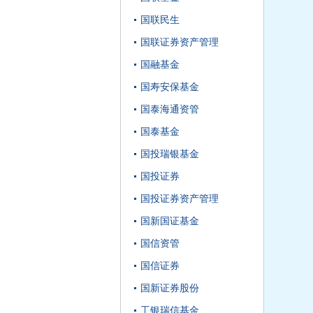
国联民生
国联证券资产管理
国融基金
国寿安保基金
国泰海通资管
国泰基金
国投瑞银基金
国投证券
国投证券资产管理
国新国证基金
国信资管
国信证券
国新证券股份
工银瑞信基金