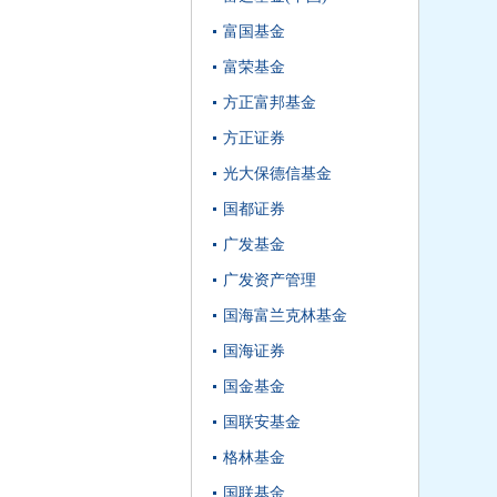
富国基金
富荣基金
方正富邦基金
方正证券
光大保德信基金
国都证券
广发基金
广发资产管理
国海富兰克林基金
国海证券
国金基金
国联安基金
格林基金
国联基金