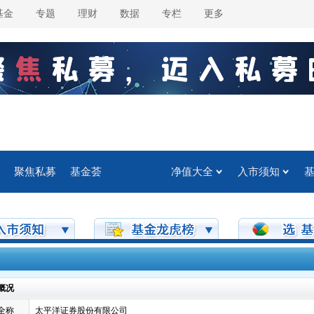
基金
专题
理财
数据
专栏
更多
聚焦私募
基金荟
净值大全
入市须知
概况
全称
太平洋证券股份有限公司