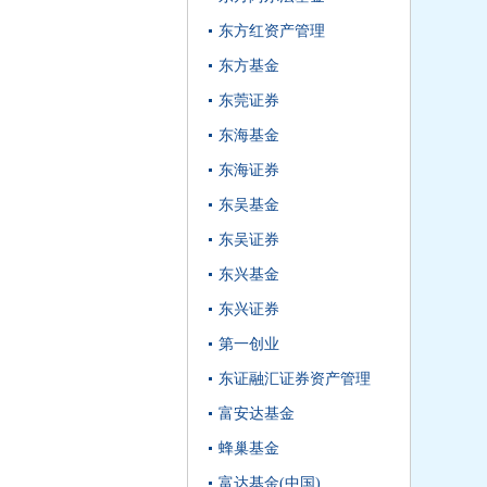
东方红资产管理
东方基金
东莞证券
东海基金
东海证券
东吴基金
东吴证券
东兴基金
东兴证券
第一创业
东证融汇证券资产管理
富安达基金
蜂巢基金
富达基金(中国)