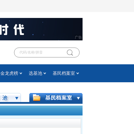
广告
基金龙虎榜
选基池
基民档案室