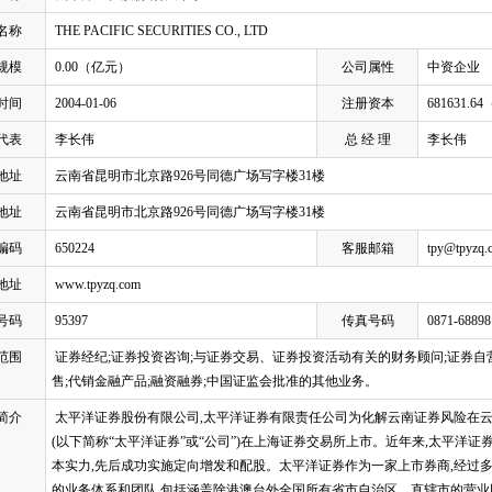
名称
THE PACIFIC SECURITIES CO., LTD
规模
0.00（亿元）
公司属性
中资企业
时间
2004-01-06
注册资本
681631.
代表
李长伟
总 经 理
李长伟
地址
云南省昆明市北京路926号同德广场写字楼31楼
地址
云南省昆明市北京路926号同德广场写字楼31楼
编码
650224
客服邮箱
tpy@tpyzq.
地址
www.tpyzq.com
号码
95397
传真号码
0871-68898
范围
证券经纪;证券投资咨询;与证券交易、证券投资活动有关的财务顾问;证券自营
售;代销金融产品;融资融券;中国证监会批准的其他业务。
简介
太平洋证券股份有限公司,太平洋证券有限责任公司为化解云南证券风险在云南
(以下简称“太平洋证券”或“公司”)在上海证券交易所上市。近年来,太平洋
本实力,先后成功实施定向增发和配股。太平洋证券作为一家上市券商,经过
的业务体系和团队,包括涵盖除港澳台外全国所有省市自治区、直辖市的营业