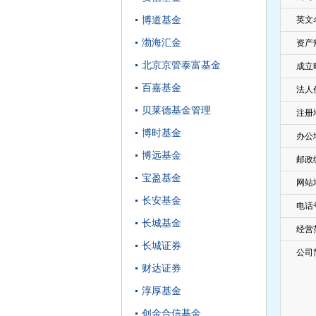
博道基金
英文
渤海汇金
资产
北京京管泰富基金
成立
百嘉基金
法人
贝莱德基金管理
注册
博时基金
办公
博远基金
邮政
宝盈基金
网站
长安基金
电话
长城基金
经营
长城证券
公司
财达证券
淳厚基金
创金合信基金