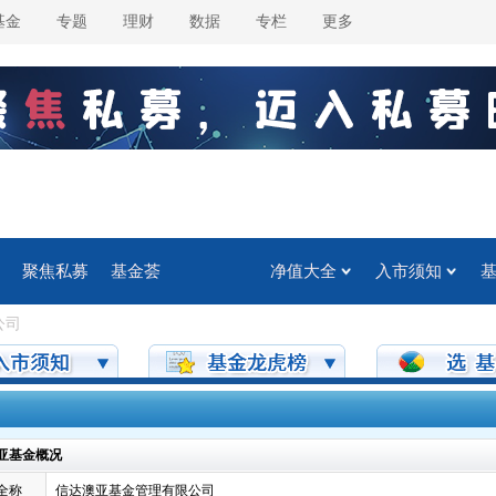
基金
专题
理财
数据
专栏
更多
聚焦私募
基金荟
净值大全
入市须知
公司
亚基金概况
全称
信达澳亚基金管理有限公司