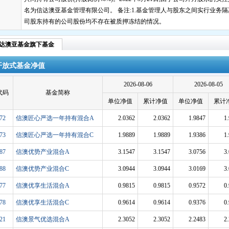
名为信达澳亚基金管理有限公司。 备注:1.基金管理人与股东之间实行业务隔
司股东持有的公司股份均不存在被质押冻结的情况。
达澳亚基金旗下基金
开放式基金净值
2026-08-06
2026-08-05
代码
基金简称
单位净值
累计净值
单位净值
累计
72
信澳匠心严选一年持有混合A
2.0362
2.0362
1.9847
1
73
信澳匠心严选一年持有混合C
1.9889
1.9889
1.9386
1
87
信澳优势产业混合A
3.1547
3.1547
3.0756
3
88
信澳优势产业混合C
3.0944
3.0944
3.0169
3
77
信澳优享生活混合A
0.9815
0.9815
0.9572
0
78
信澳优享生活混合C
0.9614
0.9614
0.9376
0
21
信澳景气优选混合A
2.3052
2.3052
2.2483
2