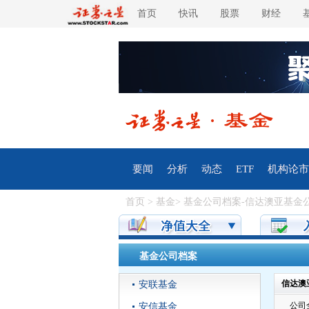
首页
快讯
股票
财经
要闻
分析
动态
ETF
机构论市
首页
>
基金
>
基金公司档案
-
信达澳亚基金
基金公司档案
信达澳
安联基金
公司
安信基金