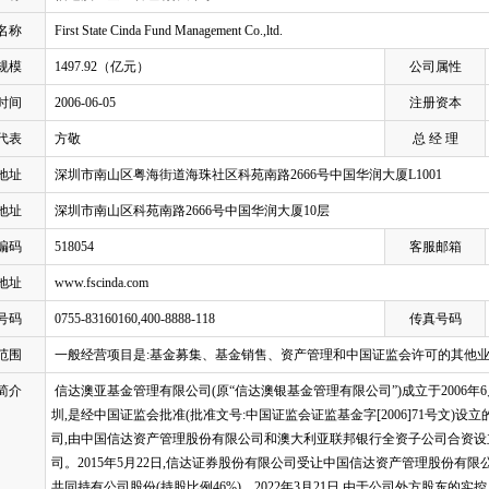
名称
First State Cinda Fund Management Co.,ltd.
规模
1497.92（亿元）
公司属性
时间
2006-06-05
注册资本
代表
方敬
总 经 理
地址
深圳市南山区粤海街道海珠社区科苑南路2666号中国华润大厦L1001
地址
深圳市南山区科苑南路2666号中国华润大厦10层
编码
518054
客服邮箱
地址
www.fscinda.com
号码
0755-83160160,400-8888-118
传真号码
范围
一般经营项目是:基金募集、基金销售、资产管理和中国证监会许可的其他
简介
信达澳亚基金管理有限公司(原“信达澳银基金管理有限公司”)成立于2006年
圳,是经中国证监会批准(批准文号:中国证监会证监基金字[2006]71号文
司,由中国信达资产管理股份有限公司和澳大利亚联邦银行全资子公司合资设
司。2015年5月22日,信达证券股份有限公司受让中国信达资产管理股份有限公司持有的股
共同持有公司股份(持股比例46%)。2022年3月21日,由于公司外方股东的