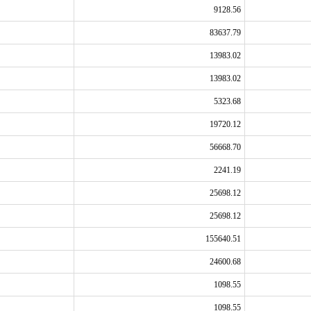
9128.56
83637.79
13983.02
13983.02
5323.68
19720.12
56668.70
2241.19
25698.12
25698.12
155640.51
24600.68
1098.55
1098.55