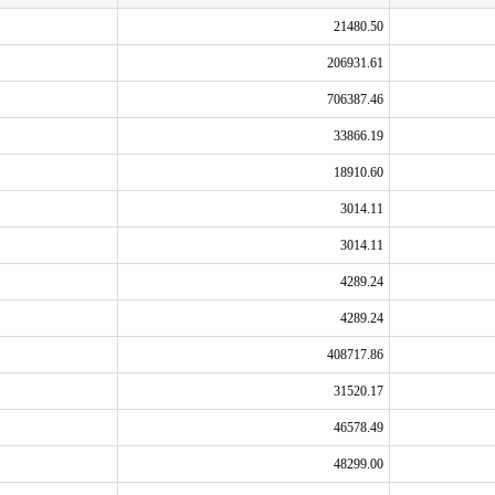
21480.50
206931.61
706387.46
33866.19
18910.60
3014.11
3014.11
4289.24
4289.24
408717.86
31520.17
46578.49
48299.00