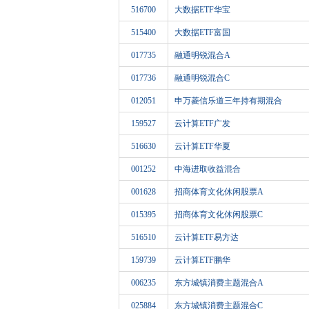
516700
大数据ETF华宝
515400
大数据ETF富国
017735
融通明锐混合A
017736
融通明锐混合C
012051
申万菱信乐道三年持有期混合
159527
云计算ETF广发
516630
云计算ETF华夏
001252
中海进取收益混合
001628
招商体育文化休闲股票A
015395
招商体育文化休闲股票C
516510
云计算ETF易方达
159739
云计算ETF鹏华
006235
东方城镇消费主题混合A
025884
东方城镇消费主题混合C