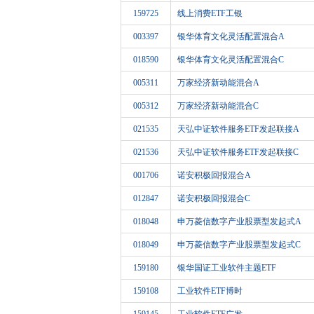
159725
线上消费ETF工银
003397
银华体育文化灵活配置混合A
018590
银华体育文化灵活配置混合C
005311
万家经济新动能混合A
005312
万家经济新动能混合C
021535
天弘中证软件服务ETF发起联接A
021536
天弘中证软件服务ETF发起联接C
001706
诺安积极回报混合A
012847
诺安积极回报混合C
018048
申万菱信数字产业股票型发起式A
018049
申万菱信数字产业股票型发起式C
159180
银华国证工业软件主题ETF
159108
工业软件ETF博时