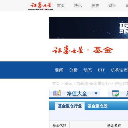
首页
快讯
股票
财经
要闻
分析
动态
ETF
机构论市
首页
>
基金
>
选基池
-
基金重仓行业
-
信息传
基金重仓行业
基金重仓股
基金代码
基金名称