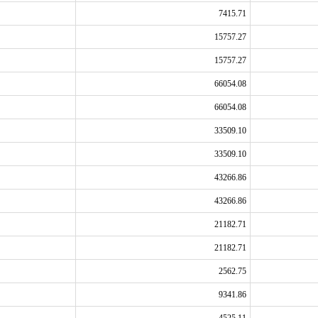
7415.71
15757.27
15757.27
66054.08
66054.08
33509.10
33509.10
43266.86
43266.86
21182.71
21182.71
2562.75
9341.86